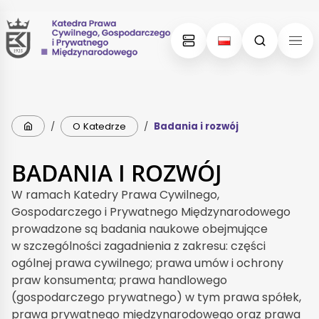
Skip
Skip
to
to
content
menu
Strona główna
/
O Katedrze
/
Badania i rozwój
BADANIA I ROZWÓJ
W ramach Katedry Prawa Cywilnego,
Gospodarczego i Prywatnego Międzynarodowego
prowadzone są badania naukowe obejmujące
w szczególności zagadnienia z zakresu: części
ogólnej prawa cywilnego; prawa umów i ochrony
praw konsumenta; prawa handlowego
(gospodarczego prywatnego) w tym prawa spółek,
prawa prywatnego międzynarodowego oraz prawa