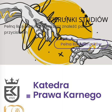
KIERUNKI STUDIÓW
Pełną listę kierunków możesz znaleźć pod
przyciskiem
Pełna lista kierunków