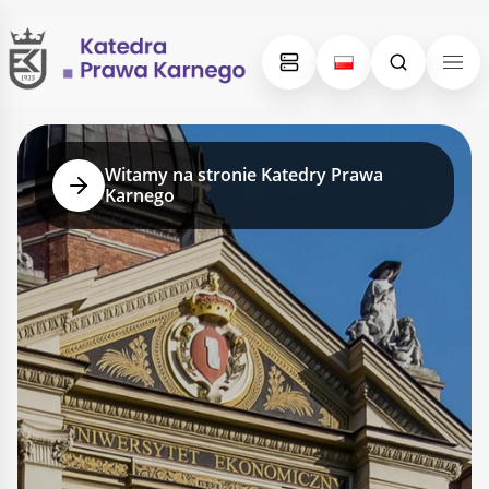
Skip
Skip
to
to
content
menu
STRONA GŁÓWNA
Witamy na stronie Katedry Prawa
Karnego