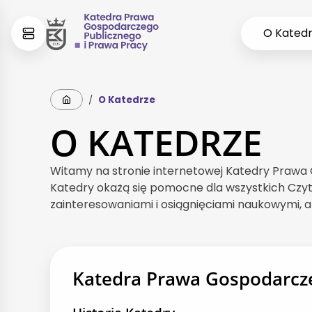
Skip
Skip
O Kated
to
to
content
menu
Strona główna
/
O Katedrze
O KATEDRZE
Witamy na stronie internetowej Katedry Prawa 
Katedry okażą się pomocne dla wszystkich Czyt
zainteresowaniami i osiągnięciami naukowymi, 
Katedra Prawa Gospodarcze