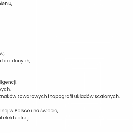
eniu,
w,
 baz danych,
igencji,
wych,
naków towarowych i topografii układów scalonych,
nej w Polsce i na świecie,
telektualnej.