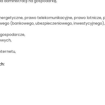
 administracji na gospodarkę,
nergetyczne, prawo telekomunikacyjne, prawo lotnicze, 
wego (bankowego, ubezpieczeniowego, inwestycyjnego),
 gospodarcze,
owych,
ternetu,
ch: