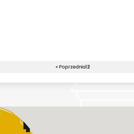
…
« Poprzednia
1
2