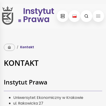
Skip
Skip
to
to
content
menu
Strona główna
/
Kontakt
KONTAKT
Instytut Prawa
Uniwersytet Ekonomiczny w Krakowie
ul. Rakowicka 27