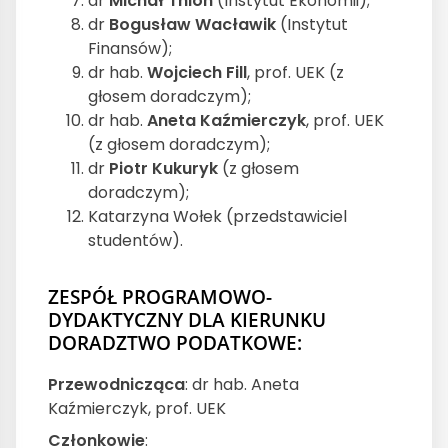
dr
Michał Thlon
(Instytut Ekonomii);
dr
Bogusław Wacławik
(Instytut
Finansów);
dr hab.
Wojciech Fill
, prof. UEK (z
głosem doradczym);
dr hab.
Aneta Kaźmierczyk
, prof. UEK
(z głosem doradczym);
dr
Piotr Kukuryk
(z głosem
doradczym);
Katarzyna Wołek (przedstawiciel
studentów).
ZESPÓŁ PROGRAMOWO-
DYDAKTYCZNY DLA KIERUNKU
DORADZTWO PODATKOWE:
Przewodnicząca
: dr hab. Aneta
Kaźmierczyk, prof. UEK
Członkowie
: