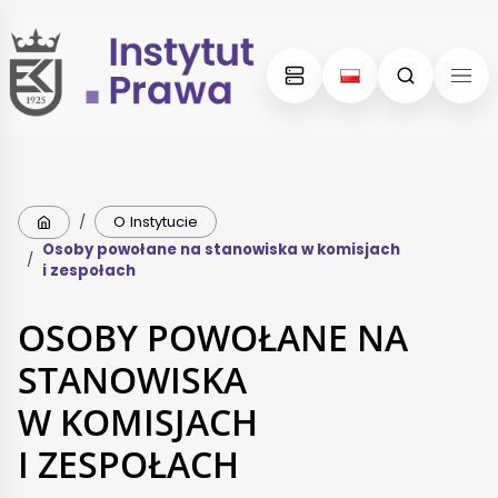
Skip
Skip
to
to
content
menu
Strona główna
/
O Instytucie
Osoby powołane na stanowiska w komisjach
/
i zespołach
OSOBY POWOŁANE NA
STANOWISKA
W KOMISJACH
I ZESPOŁACH