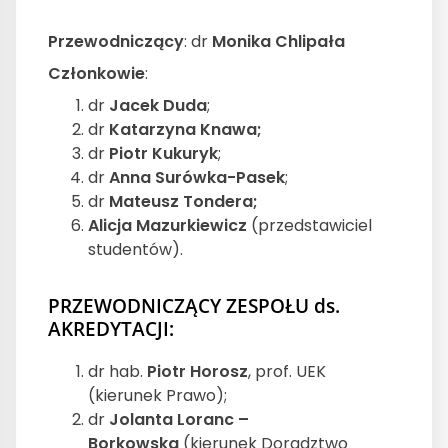
Przewodniczący
: dr
Monika Chlipała
Członkowie
:
dr
Jacek Duda
;
dr
Katarzyna Knawa;
dr
Piotr Kukuryk
;
dr
Anna Surówka-Pasek
;
dr
Mateusz Tondera;
Alicja Mazurkiewicz
(przedstawiciel
studentów).
PRZEWODNICZĄCY ZESPOŁU ds.
AKREDYTACJI:
dr hab.
Piotr Horosz
, prof. UEK
(kierunek Prawo);
dr
Jolanta Loranc –
Borkowska
(kierunek Doradztwo