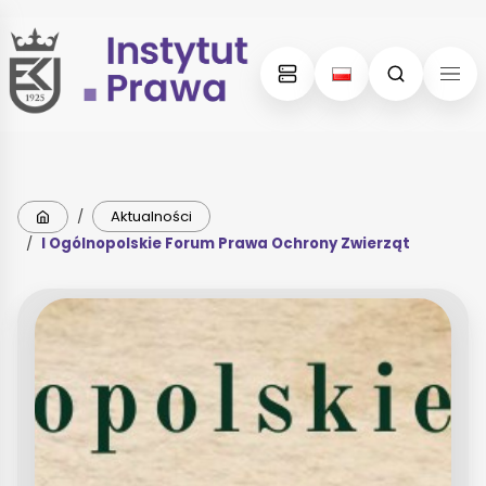
Skip
Skip
to
to
content
menu
Strona główna
/
Aktualności
/
I Ogólnopolskie Forum Prawa Ochrony Zwierząt